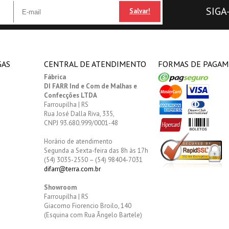
SIGA
Salvar!
GAS
CENTRAL DE ATENDIMENTO
FORMAS DE PAGA
Fábrica
DI FARR Ind e Com de Malhas e
Confecções LTDA
Farroupilha | RS
Rua José Dalla Riva, 335,
CNPJ 93.680.999/0001-48
Horário de atendimento
Segunda a Sexta-feira das 8h às 17h
(54) 3035-2550 – (54) 98404-7031
difarr@terra.com.br
Showroom
Farroupilha | RS
Giacomo Fiorencio Broilo, 140
(Esquina com Rua Ângelo Bartele)