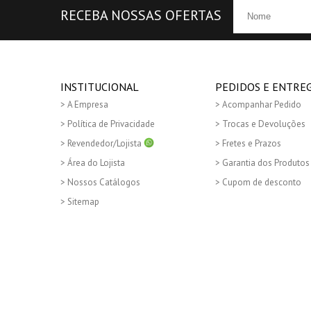
RECEBA NOSSAS OFERTAS
INSTITUCIONAL
PEDIDOS E ENTRE
A Empresa
Acompanhar Pedido
Política de Privacidade
Trocas e Devoluções
Revendedor/Lojista
Fretes e Prazos
Área do Lojista
Garantia dos Produtos
Nossos Catálogos
Cupom de desconto
Sitemap